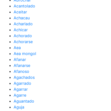
Abrochar
Acantolado
Aceitar
Achacau
Acharlado
Achicar
Achorado
Achorarse
Aea
Aea mongol
Afanar
Afanarse
Afanoso
Agachados
Agarrado
Agarrar
Agarre
Aguantado
Aguja