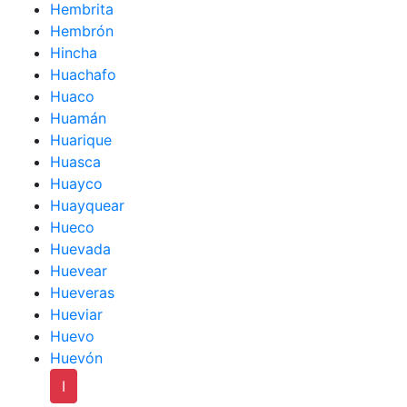
Hembrita
Hembrón
Hincha
Huachafo
Huaco
Huamán
Huarique
Huasca
Huayco
Huayquear
Hueco
Huevada
Huevear
Hueveras
Hueviar
Huevo
Huevón
I