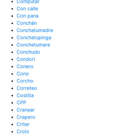
Computar
Con calle
Con pana
Conchán
Conchatumadre
Conchatupinga
Conchetumare
Conchudo
Condori
Conero
Cono
Corcho
Correteo
Costilla
CPP
Cranear
Crapero
Criter
Crolo