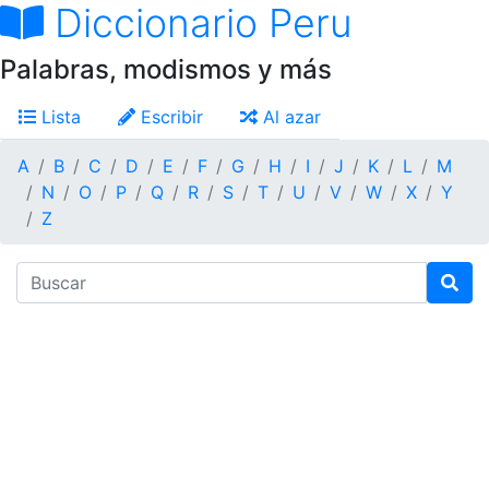
Diccionario Peru
Palabras, modismos y más
Lista
Escribir
Al azar
A
B
C
D
E
F
G
H
I
J
K
L
M
N
O
P
Q
R
S
T
U
V
W
X
Y
Z