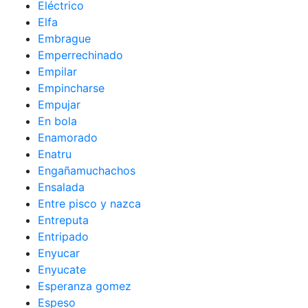
Eléctrico
Elfa
Embrague
Emperrechinado
Empilar
Empincharse
Empujar
En bola
Enamorado
Enatru
Engañamuchachos
Ensalada
Entre pisco y nazca
Entreputa
Entripado
Enyucar
Enyucate
Esperanza gomez
Espeso