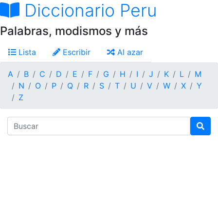
Diccionario Peru
Palabras, modismos y más
Lista
Escribir
Al azar
A
B
C
D
E
F
G
H
I
J
K
L
M
N
O
P
Q
R
S
T
U
V
W
X
Y
Z