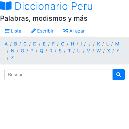
Diccionario Peru
Palabras, modismos y más
Lista
Escribir
Al azar
A
B
C
D
E
F
G
H
I
J
K
L
M
N
O
P
Q
R
S
T
U
V
W
X
Y
Z