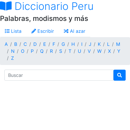
Diccionario Peru
Palabras, modismos y más
Lista
Escribir
Al azar
A
B
C
D
E
F
G
H
I
J
K
L
M
N
O
P
Q
R
S
T
U
V
W
X
Y
Z