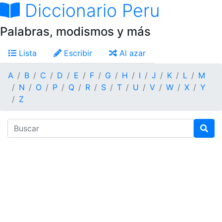
Diccionario Peru
Palabras, modismos y más
Lista
Escribir
Al azar
A
B
C
D
E
F
G
H
I
J
K
L
M
N
O
P
Q
R
S
T
U
V
W
X
Y
Z