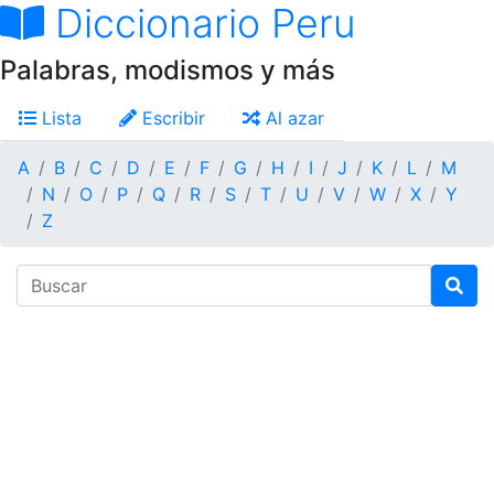
Diccionario Peru
Palabras, modismos y más
Lista
Escribir
Al azar
A
B
C
D
E
F
G
H
I
J
K
L
M
N
O
P
Q
R
S
T
U
V
W
X
Y
Z