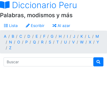
Diccionario Peru
Palabras, modismos y más
Lista
Escribir
Al azar
A
B
C
D
E
F
G
H
I
J
K
L
M
N
O
P
Q
R
S
T
U
V
W
X
Y
Z