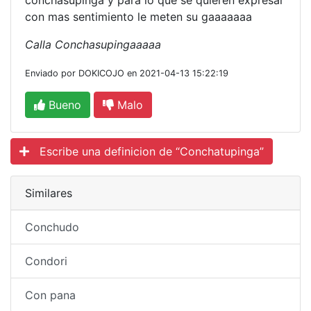
conchasupinga y para lo que se quieren expresar
con mas sentimiento le meten su gaaaaaaa
Calla Conchasupingaaaaa
Enviado por DOKICOJO en 2021-04-13 15:22:19
Bueno
Malo
Escribe una definicion de “Conchatupinga”
Similares
Conchudo
Condori
Con pana