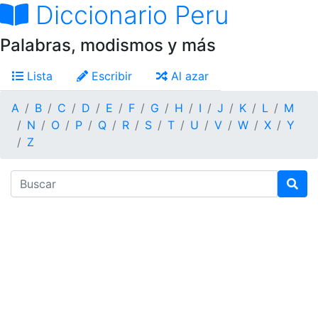
Diccionario Peru
Palabras, modismos y más
Lista
Escribir
Al azar
A
B
C
D
E
F
G
H
I
J
K
L
M
N
O
P
Q
R
S
T
U
V
W
X
Y
Z