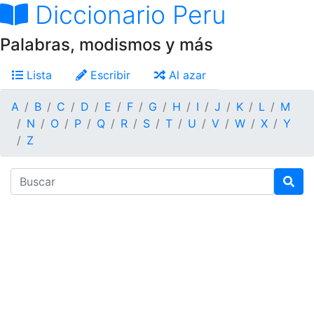
Diccionario Peru
Palabras, modismos y más
Lista
Escribir
Al azar
A
B
C
D
E
F
G
H
I
J
K
L
M
N
O
P
Q
R
S
T
U
V
W
X
Y
Z