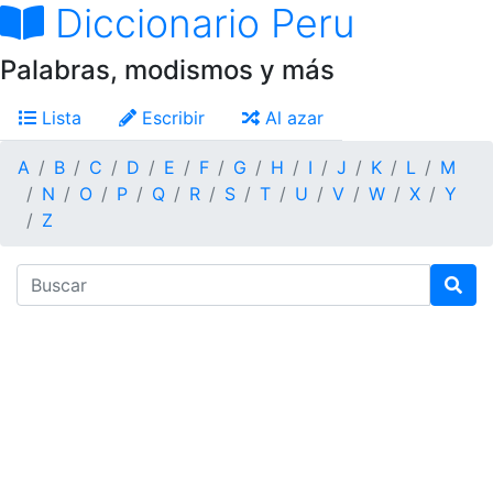
Diccionario Peru
Palabras, modismos y más
Lista
Escribir
Al azar
A
B
C
D
E
F
G
H
I
J
K
L
M
N
O
P
Q
R
S
T
U
V
W
X
Y
Z