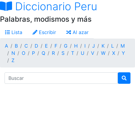
Diccionario Peru
Palabras, modismos y más
Lista
Escribir
Al azar
A
B
C
D
E
F
G
H
I
J
K
L
M
N
O
P
Q
R
S
T
U
V
W
X
Y
Z