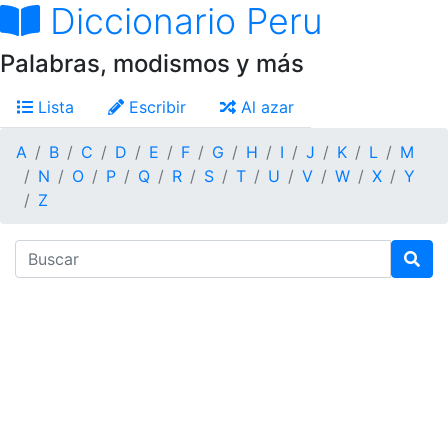
Diccionario Peru
Palabras, modismos y más
Lista
Escribir
Al azar
A
B
C
D
E
F
G
H
I
J
K
L
M
N
O
P
Q
R
S
T
U
V
W
X
Y
Z