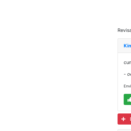
Revisa
Ki
cu
- o
Env
Es