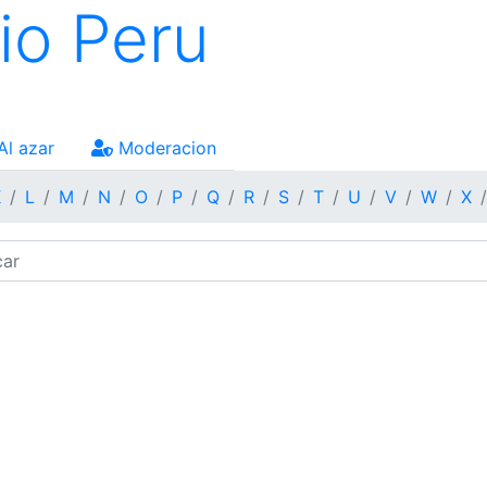
io Peru
Al azar
Moderacion
K
L
M
N
O
P
Q
R
S
T
U
V
W
X