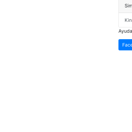
Sim
Kin
Ayuda
Fac