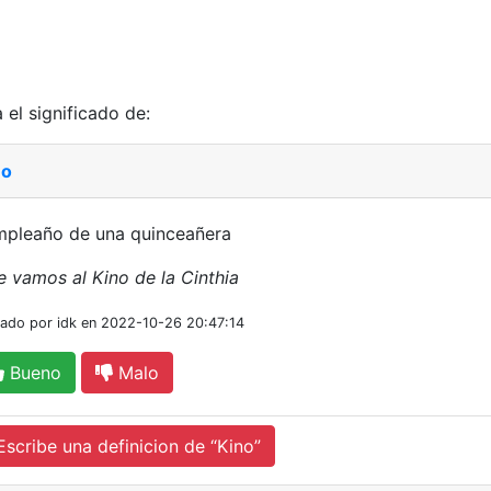
 el significado de:
no
mpleaño de una quinceañera
e vamos al Kino de la Cinthia
iado por idk en 2022-10-26 20:47:14
Bueno
Malo
cribe una definicion de “Kino”