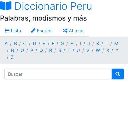
Diccionario Peru
Palabras, modismos y más
Lista
Escribir
Al azar
A
B
C
D
E
F
G
H
I
J
K
L
M
N
O
P
Q
R
S
T
U
V
W
X
Y
Z