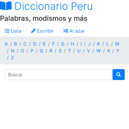
Diccionario Peru
Palabras, modismos y más
Lista
Escribir
Al azar
A
B
C
D
E
F
G
H
I
J
K
L
M
N
O
P
Q
R
S
T
U
V
W
X
Y
Z