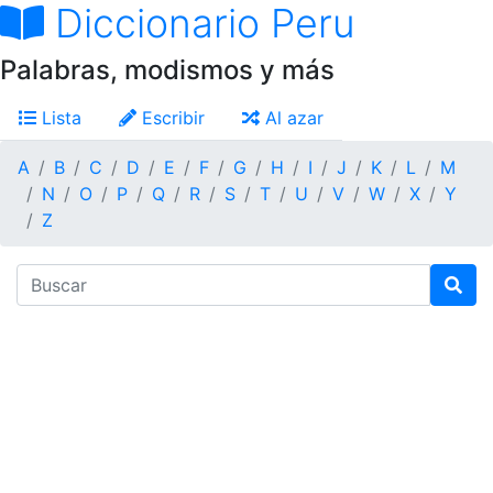
Diccionario Peru
Palabras, modismos y más
Lista
Escribir
Al azar
A
B
C
D
E
F
G
H
I
J
K
L
M
N
O
P
Q
R
S
T
U
V
W
X
Y
Z