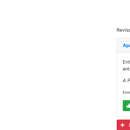
Revisa
Ap
Ent
ent
A P
Env
Es