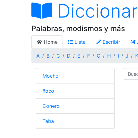
Diccionar
Palabras, modismos y más
Home
Lista
Escribir
A
B
C
D
E
F
G
H
I
J
Mocho
ñoco
Conero
Taba