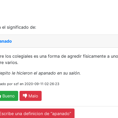
 el significado de:
anado
re los colegiales es una forma de agredir físicamente a un
re varios.
epito le hicieron el apanado en su salón.
iado por szf en 2020-09-11 02:26:23
Bueno
Malo
cribe una definicion de “apanado”