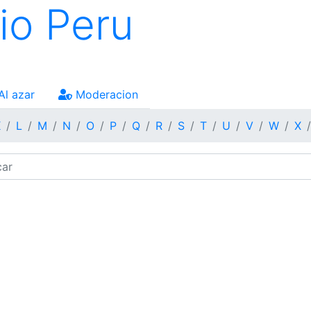
io Peru
Al azar
Moderacion
K
L
M
N
O
P
Q
R
S
T
U
V
W
X