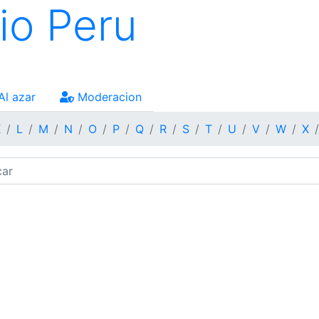
io Peru
Al azar
Moderacion
K
L
M
N
O
P
Q
R
S
T
U
V
W
X