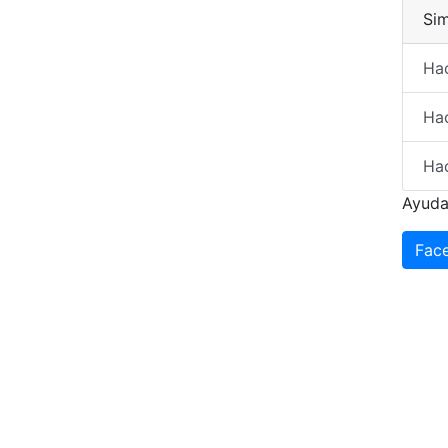
Sim
Hac
Ha
Hac
Ayuda
Fac