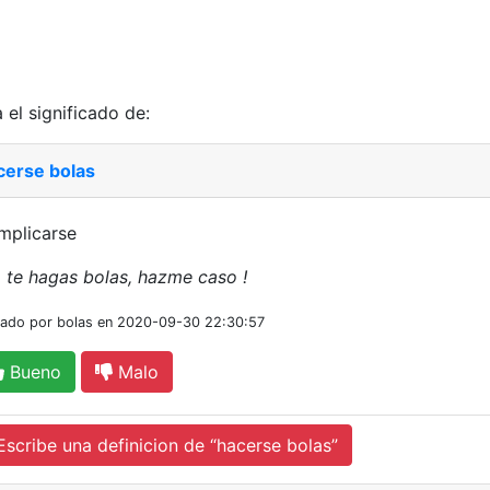
 el significado de:
cerse bolas
mplicarse
 te hagas bolas, hazme caso !
iado por bolas en 2020-09-30 22:30:57
Bueno
Malo
cribe una definicion de “hacerse bolas”