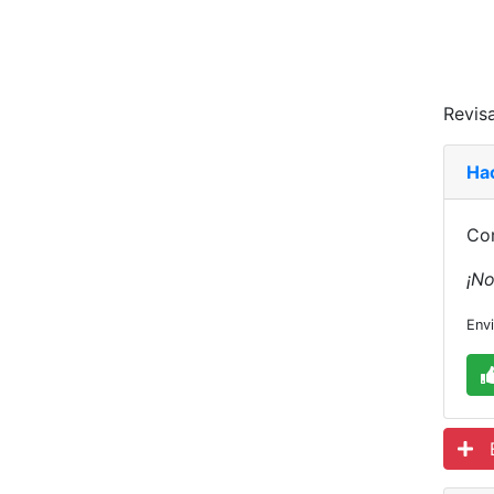
Revisa
Ha
Co
¡No
Env
Es