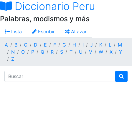
Diccionario Peru
Palabras, modismos y más
Lista
Escribir
Al azar
A
B
C
D
E
F
G
H
I
J
K
L
M
N
O
P
Q
R
S
T
U
V
W
X
Y
Z