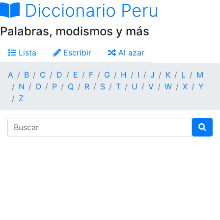
Diccionario Peru
Palabras, modismos y más
Lista
Escribir
Al azar
A
B
C
D
E
F
G
H
I
J
K
L
M
N
O
P
Q
R
S
T
U
V
W
X
Y
Z