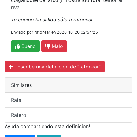
colgándose del arco y mostrando total temor al
rival.
Tu equipo ha salido sólo a ratonear.
Enviado por ratonear en 2020-10-20 02:54:25
Bueno
Malo
Escribe una definicion de “ratonear”
Similares
Rata
Ratero
Ayuda compartiendo esta definicion!