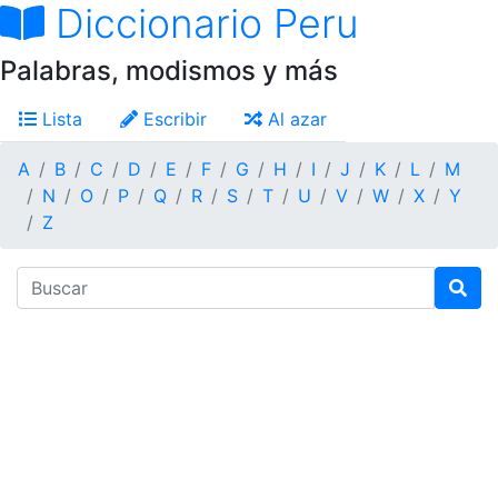
Diccionario Peru
Palabras, modismos y más
Lista
Escribir
Al azar
A
B
C
D
E
F
G
H
I
J
K
L
M
N
O
P
Q
R
S
T
U
V
W
X
Y
Z