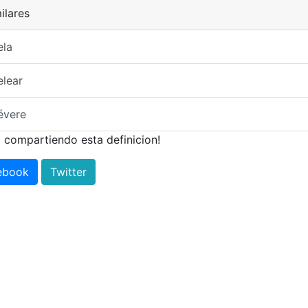
ilares
ela
lear
évere
 compartiendo esta definicion!
ebook
Twitter