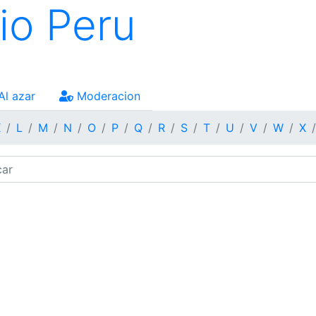
io Peru
Al azar
Moderacion
K
L
M
N
O
P
Q
R
S
T
U
V
W
X