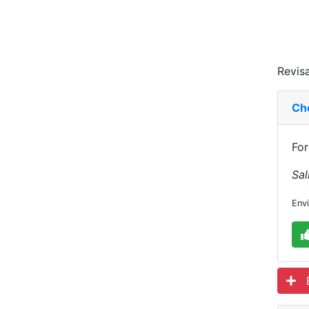
Revisa
Ch
For
Sal
Env
Es