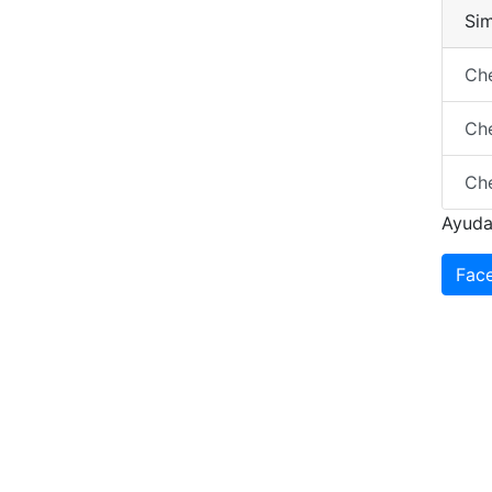
Sim
Ch
Che
Ch
Ayuda
Fac