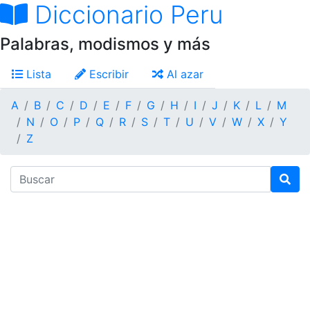
Diccionario Peru
Palabras, modismos y más
Lista
Escribir
Al azar
A
B
C
D
E
F
G
H
I
J
K
L
M
N
O
P
Q
R
S
T
U
V
W
X
Y
Z