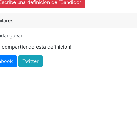
cribe una definicion de “Bandido”
ilares
ndanguear
 compartiendo esta definicion!
ebook
Twitter