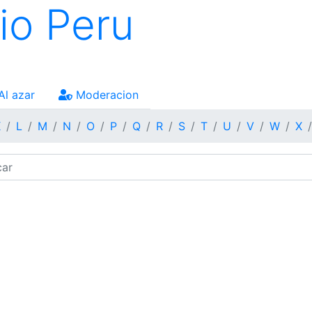
io Peru
Al azar
Moderacion
K
L
M
N
O
P
Q
R
S
T
U
V
W
X