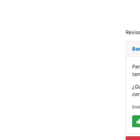
Revisa
Ba
Per
tam
¿Qu
cer
Env