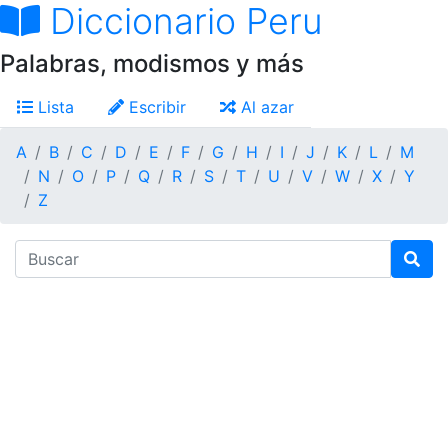
Diccionario Peru
Palabras, modismos y más
Lista
Escribir
Al azar
A
B
C
D
E
F
G
H
I
J
K
L
M
N
O
P
Q
R
S
T
U
V
W
X
Y
Z