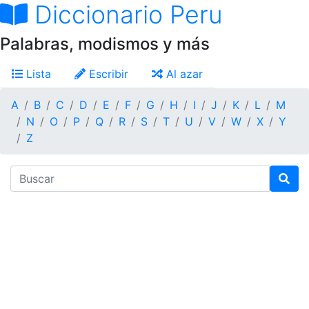
Diccionario Peru
Palabras, modismos y más
Lista
Escribir
Al azar
A
B
C
D
E
F
G
H
I
J
K
L
M
N
O
P
Q
R
S
T
U
V
W
X
Y
Z