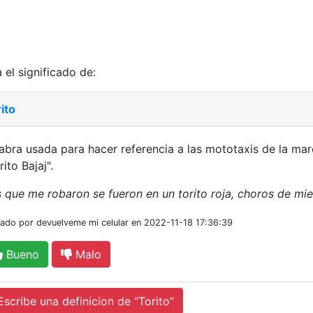
 el significado de:
ito
abra usada para hacer referencia a las mototaxis de la ma
rito Bajaj".
 que me robaron se fueron en un torito roja, choros de mie
iado por devuelveme mi celular en 2022-11-18 17:36:39
Bueno
Malo
cribe una definicion de “Torito”