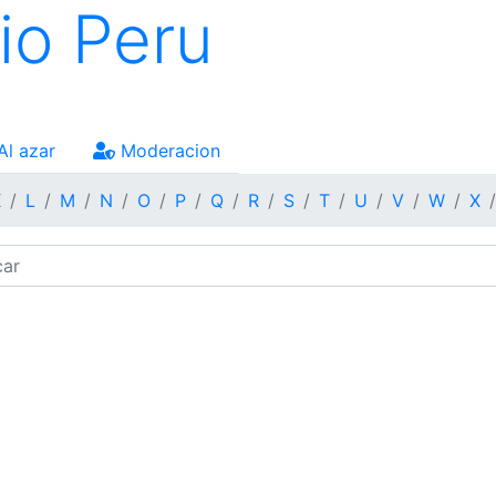
io Peru
Al azar
Moderacion
K
L
M
N
O
P
Q
R
S
T
U
V
W
X