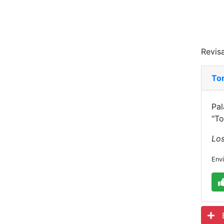
Revisa
Tor
Pal
"To
Los
Env
Es