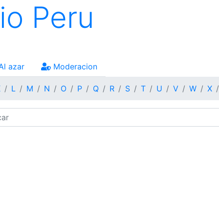
io Peru
Al azar
Moderacion
K
L
M
N
O
P
Q
R
S
T
U
V
W
X