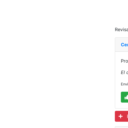
Revisa
Ce
Pro
El 
Env
Es