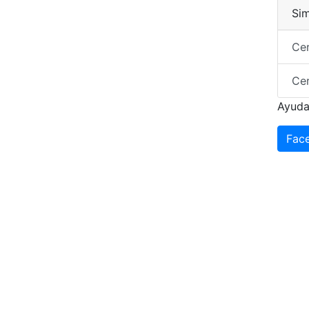
Sim
Ce
Ce
Ayuda
Fac