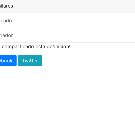
ilares
rcado
rrador
 compartiendo esta definicion!
ebook
Twitter