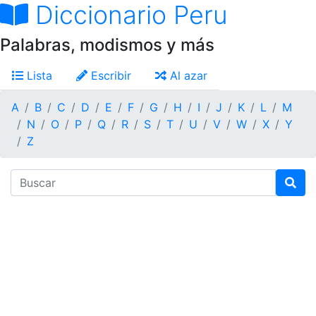
Diccionario Peru
Palabras, modismos y más
Lista
Escribir
Al azar
A
B
C
D
E
F
G
H
I
J
K
L
M
N
O
P
Q
R
S
T
U
V
W
X
Y
Z