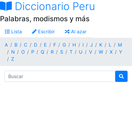
Diccionario Peru
Palabras, modismos y más
Lista
Escribir
Al azar
A
B
C
D
E
F
G
H
I
J
K
L
M
N
O
P
Q
R
S
T
U
V
W
X
Y
Z