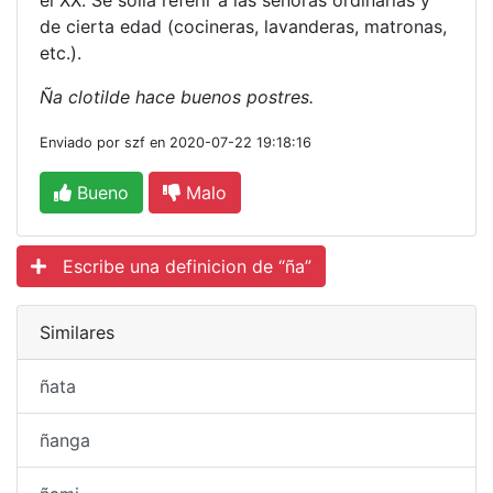
el XX. Se solía referir a las señoras ordinarias y
de cierta edad (cocineras, lavanderas, matronas,
etc.).
Ña clotilde hace buenos postres.
Enviado por szf en 2020-07-22 19:18:16
Bueno
Malo
Escribe una definicion de “ña”
Similares
ñata
ñanga