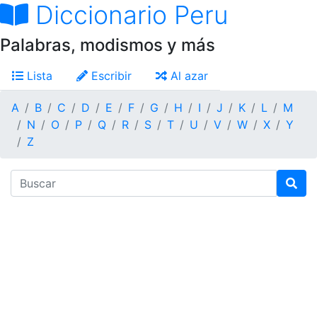
Diccionario Peru
Palabras, modismos y más
Lista
Escribir
Al azar
A
B
C
D
E
F
G
H
I
J
K
L
M
N
O
P
Q
R
S
T
U
V
W
X
Y
Z