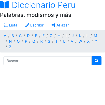
Diccionario Peru
Palabras, modismos y más
Lista
Escribir
Al azar
A
B
C
D
E
F
G
H
I
J
K
L
M
N
O
P
Q
R
S
T
U
V
W
X
Y
Z