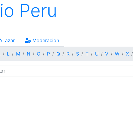
io Peru
Al azar
Moderacion
K
L
M
N
O
P
Q
R
S
T
U
V
W
X