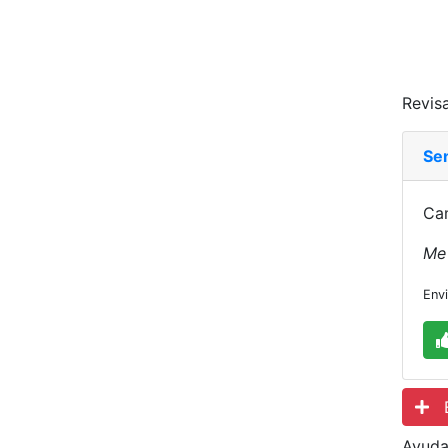
Revisa
Sen
Cam
Me 
Env
Es
Ayuda