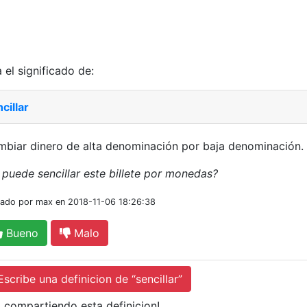
 el significado de:
cillar
biar dinero de alta denominación por baja denominación.
puede sencillar este billete por monedas?
iado por max en 2018-11-06 18:26:38
Bueno
Malo
cribe una definicion de “sencillar”
 compartiendo esta definicion!