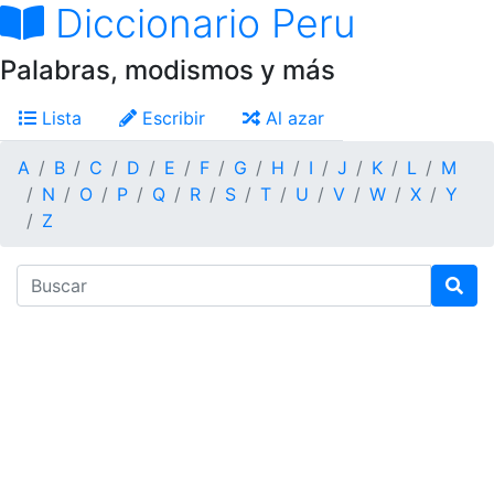
Diccionario Peru
Palabras, modismos y más
Lista
Escribir
Al azar
A
B
C
D
E
F
G
H
I
J
K
L
M
N
O
P
Q
R
S
T
U
V
W
X
Y
Z