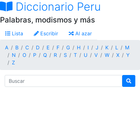
Diccionario Peru
Palabras, modismos y más
Lista
Escribir
Al azar
A
B
C
D
E
F
G
H
I
J
K
L
M
N
O
P
Q
R
S
T
U
V
W
X
Y
Z