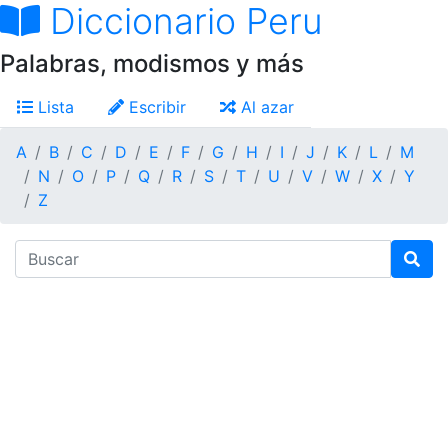
Diccionario Peru
Palabras, modismos y más
Lista
Escribir
Al azar
A
B
C
D
E
F
G
H
I
J
K
L
M
N
O
P
Q
R
S
T
U
V
W
X
Y
Z