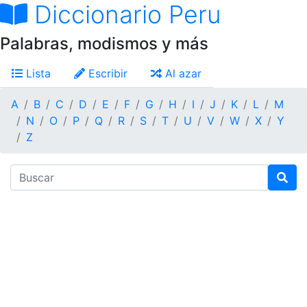
Diccionario Peru
Palabras, modismos y más
Lista
Escribir
Al azar
A
B
C
D
E
F
G
H
I
J
K
L
M
N
O
P
Q
R
S
T
U
V
W
X
Y
Z