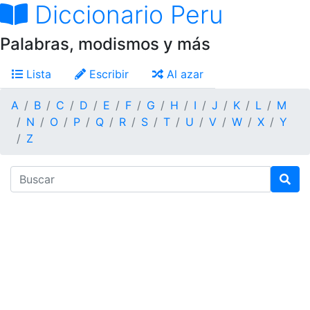
Diccionario Peru
Palabras, modismos y más
Lista
Escribir
Al azar
A
B
C
D
E
F
G
H
I
J
K
L
M
N
O
P
Q
R
S
T
U
V
W
X
Y
Z