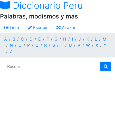
Diccionario Peru
Palabras, modismos y más
Lista
Escribir
Al azar
A
B
C
D
E
F
G
H
I
J
K
L
M
N
O
P
Q
R
S
T
U
V
W
X
Y
Z