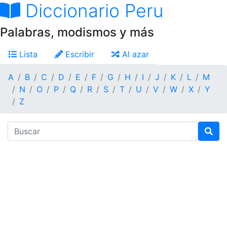
Diccionario Peru
Palabras, modismos y más
Lista
Escribir
Al azar
A
B
C
D
E
F
G
H
I
J
K
L
M
N
O
P
Q
R
S
T
U
V
W
X
Y
Z