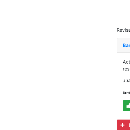
Revisa
Ba
Act
res
Jua
Env
Es