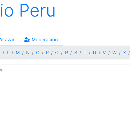
io Peru
Al azar
Moderacion
K
L
M
N
O
P
Q
R
S
T
U
V
W
X