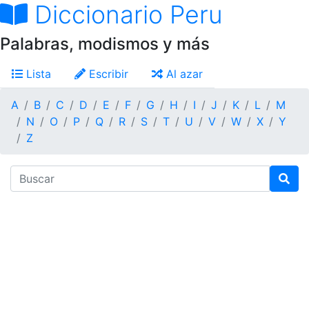
Diccionario Peru
Palabras, modismos y más
Lista
Escribir
Al azar
A
B
C
D
E
F
G
H
I
J
K
L
M
N
O
P
Q
R
S
T
U
V
W
X
Y
Z