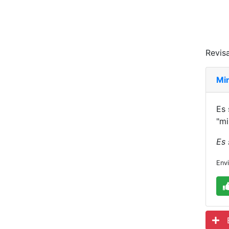
Revisa
Mi
Es 
"mi
Es 
Env
Es