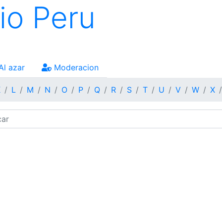
io Peru
Al azar
Moderacion
K
L
M
N
O
P
Q
R
S
T
U
V
W
X