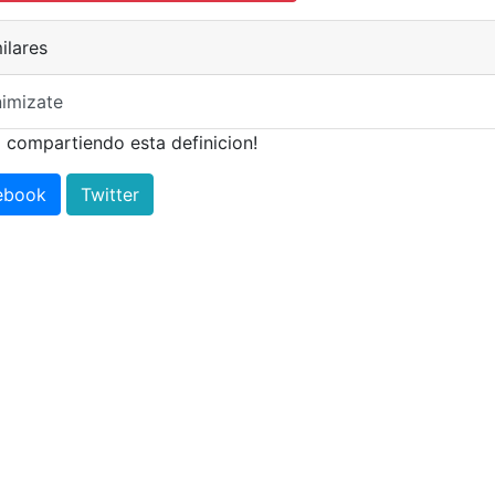
ilares
imizate
 compartiendo esta definicion!
ebook
Twitter