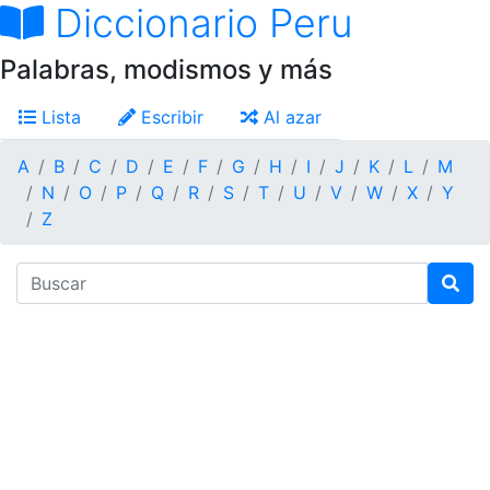
Diccionario Peru
Palabras, modismos y más
Lista
Escribir
Al azar
A
B
C
D
E
F
G
H
I
J
K
L
M
N
O
P
Q
R
S
T
U
V
W
X
Y
Z