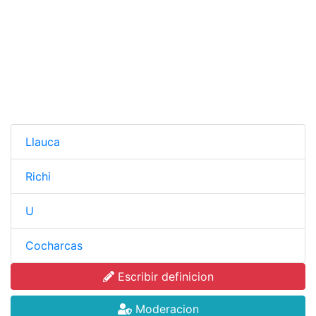
Llauca
Richi
U
Cocharcas
Escribir definicion
Moderacion