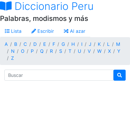
Diccionario Peru
Palabras, modismos y más
Lista
Escribir
Al azar
A
B
C
D
E
F
G
H
I
J
K
L
M
N
O
P
Q
R
S
T
U
V
W
X
Y
Z