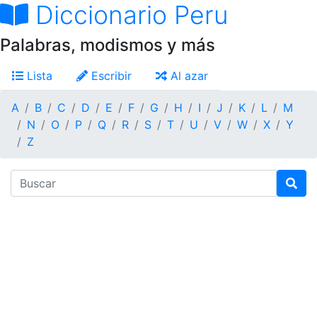
Diccionario Peru
Palabras, modismos y más
Lista
Escribir
Al azar
A
B
C
D
E
F
G
H
I
J
K
L
M
N
O
P
Q
R
S
T
U
V
W
X
Y
Z