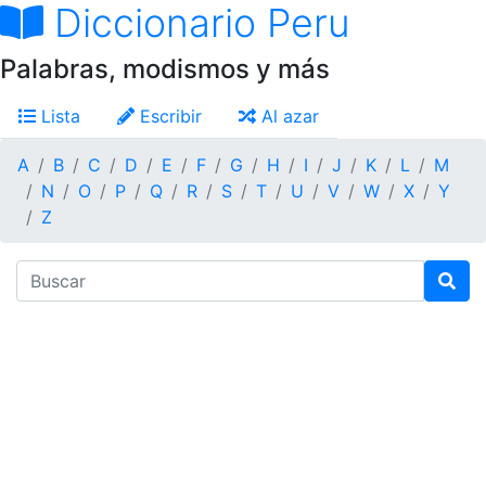
Diccionario Peru
Palabras, modismos y más
Lista
Escribir
Al azar
A
B
C
D
E
F
G
H
I
J
K
L
M
N
O
P
Q
R
S
T
U
V
W
X
Y
Z