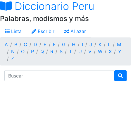
Diccionario Peru
Palabras, modismos y más
Lista
Escribir
Al azar
A
B
C
D
E
F
G
H
I
J
K
L
M
N
O
P
Q
R
S
T
U
V
W
X
Y
Z