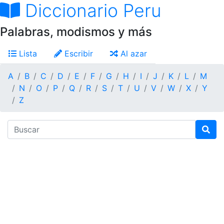
Diccionario Peru
Palabras, modismos y más
Lista
Escribir
Al azar
A
B
C
D
E
F
G
H
I
J
K
L
M
N
O
P
Q
R
S
T
U
V
W
X
Y
Z