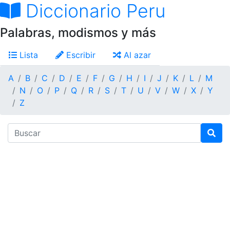
Diccionario Peru
Palabras, modismos y más
Lista
Escribir
Al azar
A
B
C
D
E
F
G
H
I
J
K
L
M
N
O
P
Q
R
S
T
U
V
W
X
Y
Z